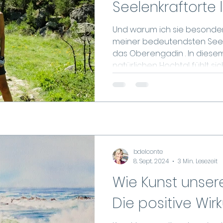
Seelenkraftorte 
Und warum ich sie besonder
meiner bedeutendsten Seelenkraftor
das Oberengadin . In dies
natürlichen Hochtal fühlt s
zuhause. Hier gibt es unzähl
starke Energien in sich berge
Aquarellmalerin in meinen 
möchte. Dieses einzigartige 
hier so durchdringend reflekt
Kraft. Seelenkraftort beim Au
bdelconte
8. Sept. 2024
3 Min. Lesezeit
Wie Kunst unsere
Die positive Wir