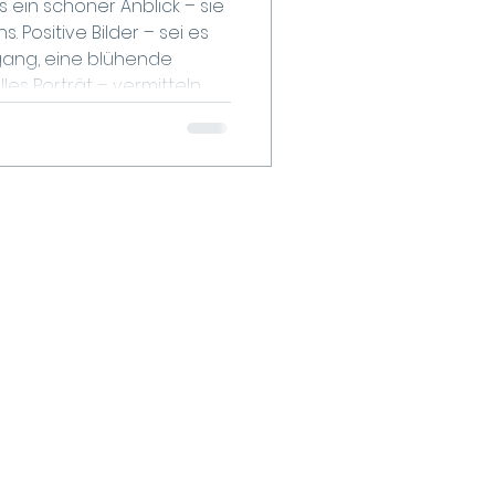
s ein schöner Anblick – sie
sitive Bilder – sei es
gang, eine blühende
les Porträt – vermitteln
lück und Inspiration. In
chnell ist, kann Kunst ein
lft, unsere Gefühle zu
em Beitrag
 Wirkung von Bildern