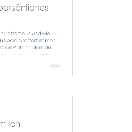
persönliches
nkraftort aus und wie
Ein Seelenkraftort ist mehr
ist ein Platz, an dem du
ig und gestärkt fühlst. In
h diese besondere
ie Harmonie zwischen
hre in diesem Beitrag,
usmacht und wie Kunst Dir
 Ort der Kraft zu
m ich