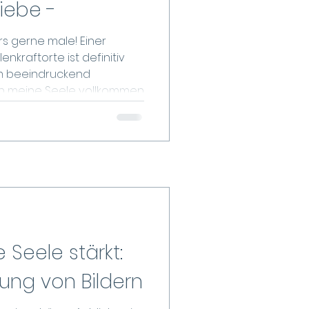
liebe -
s gerne male! Einer
te ist definitiv
em beeindruckend
ich meine Seele vollkommen
ige Kraftorte , welche
n, die ich als
Bildern wiedergeben
Licht , welches die Natur
iert, schenkt zusätzlich
fstieg z
 Seele stärkt:
kung von Bildern