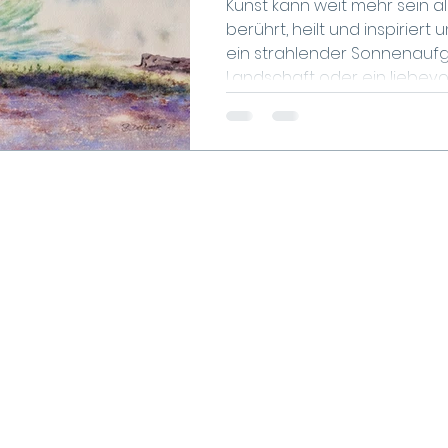
Kunst kann weit mehr sein al
berührt, heilt und inspiriert uns. Po
ein strahlender Sonnenauf
Landschaft oder ein liebevol
uns ein Gefühl von Frieden, G
einer Welt, die oft laut und s
Zufluchtsort sein, der uns hi
ordnen und das Positive zu sehen. In dies
erfährst du, wie die positive