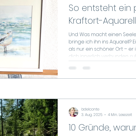
So entsteht ein 
Kraftort-Aquarell
Und: Was macht einen Seele
bringe ich ihn ins Aquarell? 
als nur ein schöner Ort – er 
dich innerlich verbunden, ruh
meinem Aquarell möchte ic
Energie sichtbar machen: d
Farbe, Gefühl und Raum. Erfa
was einen Seelenkraftort a
helfen kann, Deinen eigenen
entdecken. Am Torre di San
bdelconte
3. Aug. 2025
4 Min. Lesezeit
10 Gründe, waru