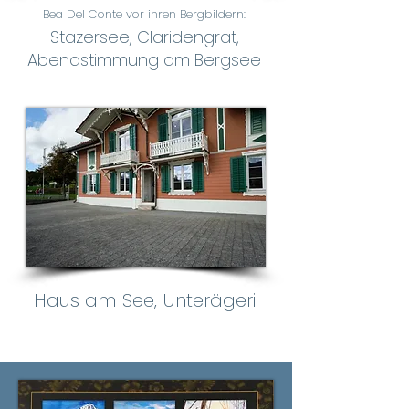
Bea Del Conte vor ihren Bergbildern:
Stazersee, Claridengrat,
Abendstimmung am Bergsee
Haus am See, Unterägeri