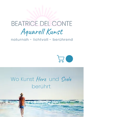
Herz
Seele
Wo Kunst
und
berührt
.