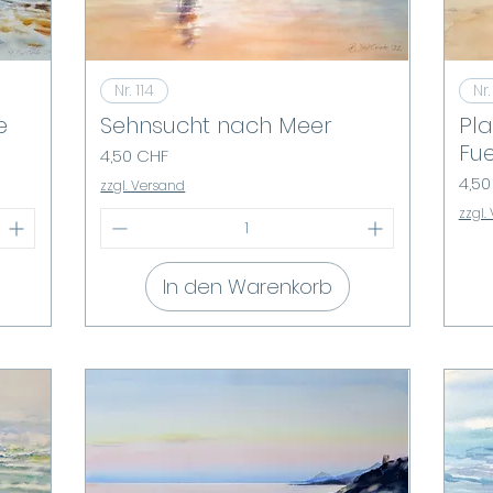
Schnellansicht
Nr. 114
Nr.
e
Sehnsucht nach Meer
Pla
Fu
Preis
4,50 CHF
Prei
4,50
zzgl. Versand
zzgl.
In den Warenkorb