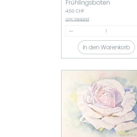
Frühlingsboten
Preis
4,50 CHF
zzgl. Versand
In den Warenkorb