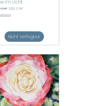
e im Licht
dardpreis
Sale-Preis
 CHF
3,50 CHF
 Versand
Nicht verfügbar