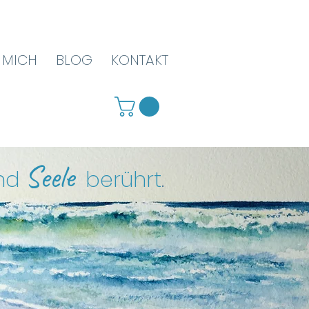
 MICH
BLOG
KONTAKT
Seele
nd
berührt
.