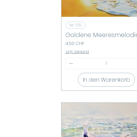
Schnellansicht
Nr. 135
Goldene Meeresmelodi
Preis
4,50 CHF
zzgl. Versand
In den Warenkorb