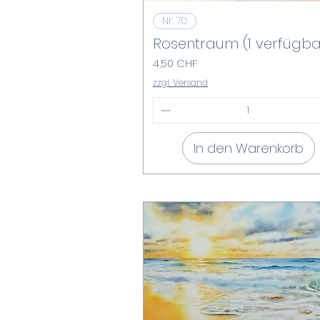
Schnellansicht
Nr. 70
Rosentraum (1 verfügba
Preis
4,50 CHF
zzgl. Versand
In den Warenkorb