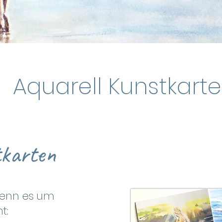
Aquarell Kunstkart
tkarten
 wenn es um
t: