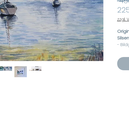
 45
225
zzgl.
Origi
Silse
- Bil
- Ra
- Mas
- Rah
- Sta