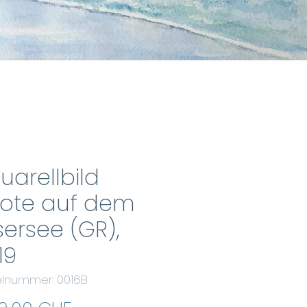
uarellbild
ote auf dem
lsersee (GR),
19
kelnummer: 0016B