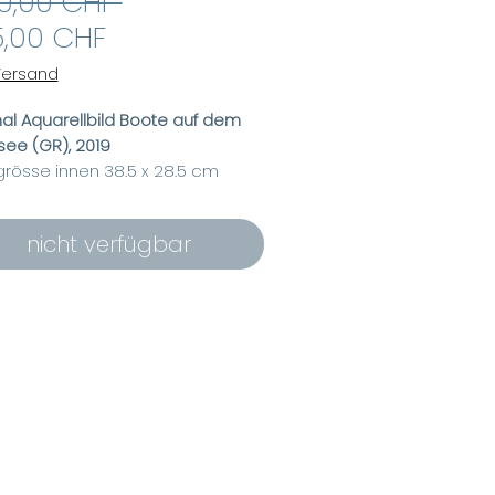
Standardpreis
0,00 CHF 
Sale-
,00 CHF
Preis
 Versand
nal Aquarellbild Boote auf dem
rsee (GR), 2019
dgrösse innen 38.5 x 28.5 cm
hmengrösse aussen 50 x 40 cm
s-Passepartout
nicht verfügbar
men aus weissem Kunststoff
bile Aufhängung