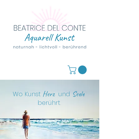
Herz
Seele
Wo Kunst
und
berührt
.