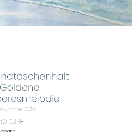
ndtaschenhalt
 Goldene
eresmelodie
kelnummer: GE14
Preis
50 CHF
 Versand