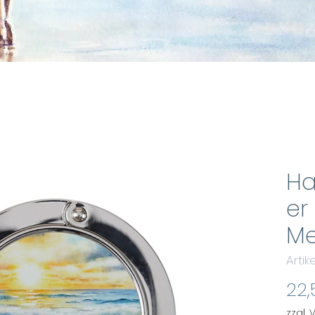
Ha
er
Me
Arti
22,
zzgl.