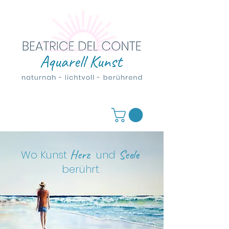
Herz
Seele
Wo Kunst
und
berührt
.