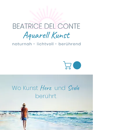
Herz
Seele
Wo Kunst
und
berührt
.