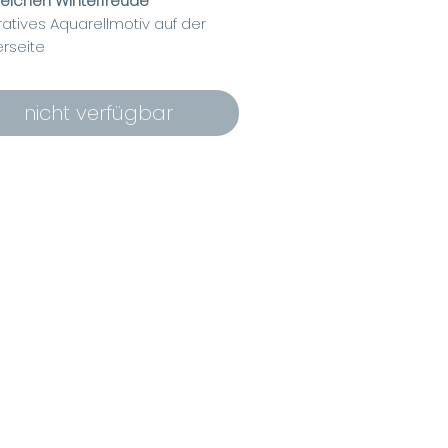
eichen Winterfreude
atives Aquarellmotiv auf der
rseite
ertiges Papier 300 g/m2
einer Glanzoberfläche
nicht verfügbar
 17cm
e 6 cm
elaufdruck auf der Rückseite