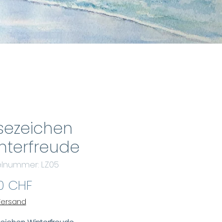
sezeichen
nterfreude
kelnummer: LZ05
Preis
0 CHF
 Versand