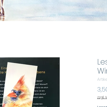
Le
Wi
Arti
3,5
zzgl.