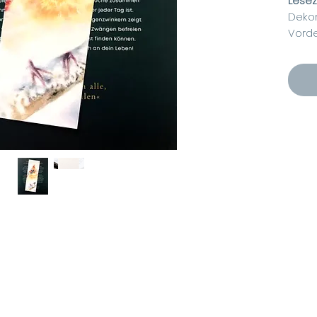
Lesez
Dekor
Vorde
Hochw
Mit f
Höhe
Breit
Stemp