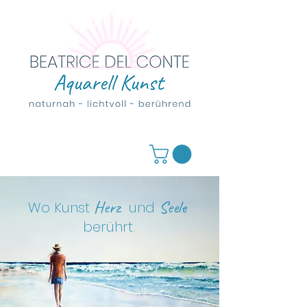
Herz
Seele
Wo Kunst
und
berührt
.