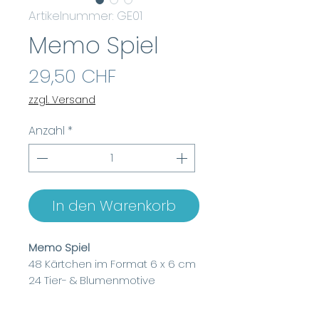
Artikelnummer: GE01
Memo Spiel
Preis
29,50 CHF
zzgl. Versand
Anzahl
*
In den Warenkorb
Memo Spiel
48 Kärtchen im Format 6 x 6 cm
24 Tier- & Blumenmotive
Leicht satinierte Bildoberfläche
Stabiler, langlebiger Halbkarton