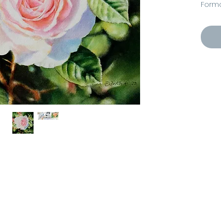
Forma
Seide
Mit 
Hochw
Innen
Aquar
www.