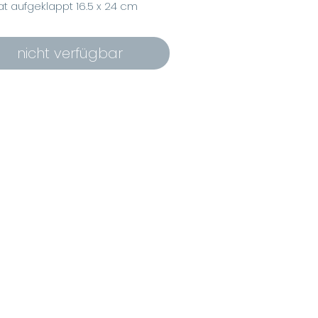
t aufgeklappt 16.5 x 24 cm
nmattes Papier, 285g/m²
passendem weissen Couvert
nicht verfügbar
ertiger Kunstdruck
text: Rosenzauber
ell 2023
beatrice-delconte.com