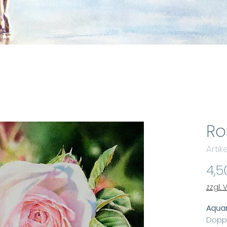
Ro
Arti
4,5
zzgl.
Aquar
Doppe