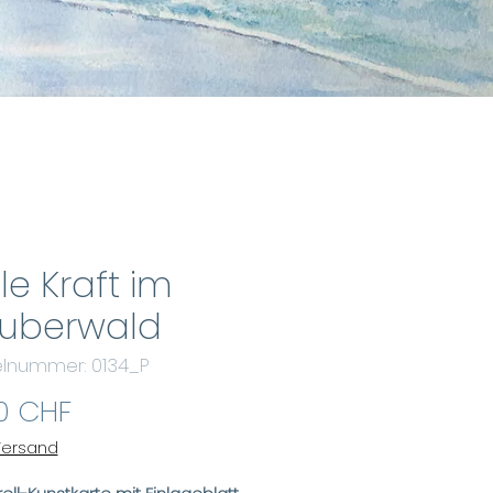
lle Kraft im
uberwald
kelnummer: 0134_P
Preis
0 CHF
 Versand