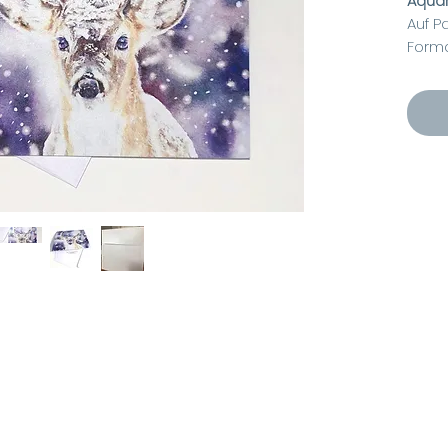
Aquar
Auf P
Forma
Forma
Inkl.
Innen
Aquar
www.b