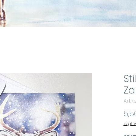
Sti
Za
Arti
5,5
zzgl.