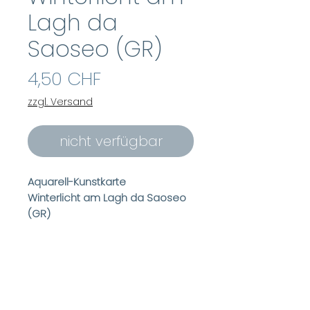
Lagh da
Saoseo (GR)
Preis
4,50 CHF
zzgl. Versand
nicht verfügbar
Aquarell-Kunstkarte
Winterlicht am Lagh
da Saoseo
(GR)
Doppelfaltkarte Format 16.5 x 12.0
cm
Format aufgeklappt 16.5 x 24 cm
Inkl. passendem Couvert
Innentext:
Winterlicht am Lagh da
Saoseo