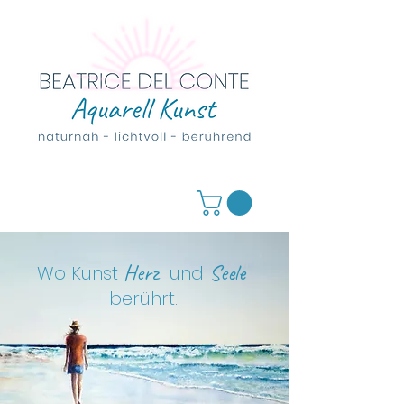
Herz
Seele
Wo Kunst
und
berührt
.