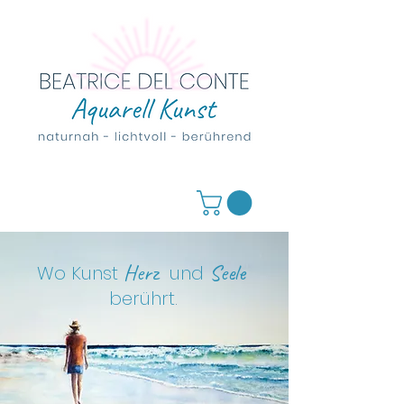
Herz
Seele
Wo Kunst
und
berührt
.