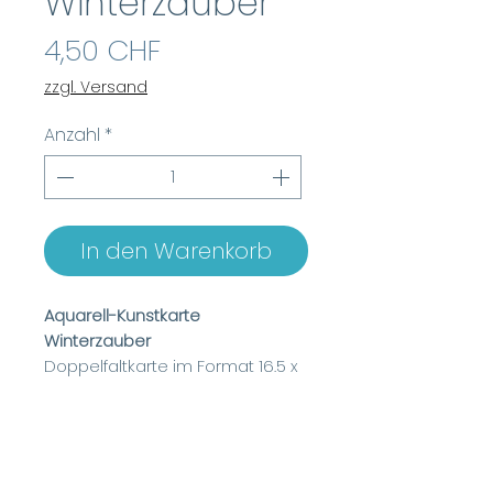
Winterzauber
Preis
4,50 CHF
zzgl. Versand
Anzahl
*
In den Warenkorb
Aquarell-Kunstkarte
Winterzauber
Doppelfaltkarte im Format 16.5 x
12 cm
Format aufgeklappt 16.5 x 24 cm
Seidenmattes Papier, 285g/m²
Mit passendem Couvert
Hochwertiger Kunstdruck