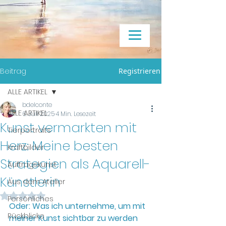
Beitrag
Registrieren
ALLE ARTIKEL
bdelconte
ALLE ARTIKEL
6. Juli 2025
4 Min. Lesezeit
Kunst vermarkten mit
Tierportraits
Herz: Meine besten
Kraftbilder
Strategien als Aquarell-
Auftragskunst
Künstlerin
Aus dem Atelier
Mit NaN von 5 Sternen bewertet.
Persönliches
Oder: Was ich unternehme, um mit 
Rückblicke
meiner Kunst sichtbar zu werden