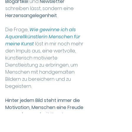
Blogartikel
 und 
Newsletter
schreiben lässt, sondern eine 
Herzensangelegenheit
.
Die Frage, 
Wie gewinne ich als 
Aquarellkünstlerin Menschen für 
meine Kunst
 löst in mir noch mehr 
den Impuls aus, eine wertvolle, 
künstlerisch motivierte 
Dienstleistung zu erbringen, um 
Menschen mit handgemalten 
Bildern zu bereichern und zu 
begeistern.
Hinter jedem Bild steht immer die 
Motivation, Menschen eine Freude 
zu machen und mit Kunst zu 
inspirieren.