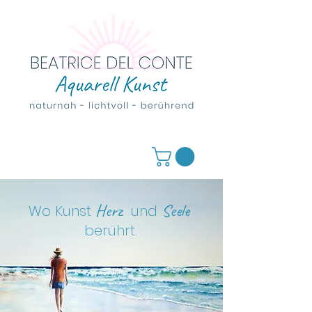
Herz
Seele
Wo Kunst
und
berührt
.