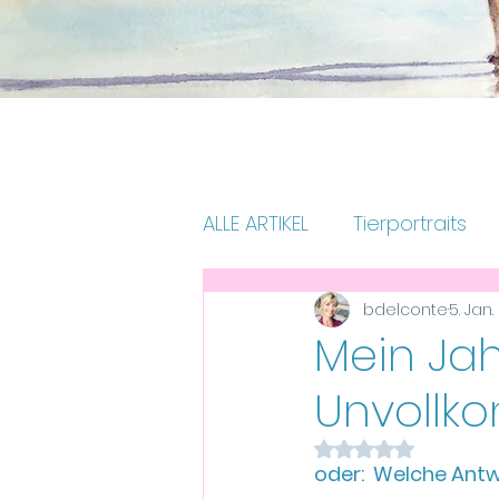
ALLE ARTIKEL
Tierportraits
bdelconte
5. Jan
Aus dem Atelier
Persö
Mein Jah
Unvollk
Mit NaN von 5 St
oder: 
Welche Antw