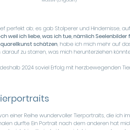
Massiv (Engadin)
ief perfekt ab; es gab Stolperer und Hindernisse, auf 
ch weil ich liebe, was ich tue, nämlich Seelenbilder
Aquarellkunst schätzen
, habe ich mich mehr auf das 
s darauf zu starren, was mich herunterziehen könnte
h deshalb 2024 soviel Erfolg mit herzbewegenden Tier
Tierportraits
n einer Reihe wundervoller Tierportraits, die ich i
len durfte. Ein Portrait nach dem anderen hat mi