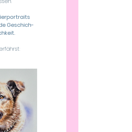
ssen. 
ierportraits 
nde Geschich-
hkeit.
erfährst: