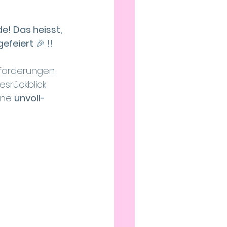
e! Das heisst, 
gefeiert
 🎉
 !!
sforderungen 
srückblick 
ine 
unvoll-