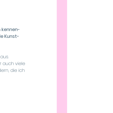
n kennen-
de Kunst- 
aus.  
 auch viele 
ern, die ich 