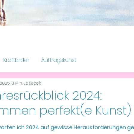
Kraftbilder
Auftragskunst
. 2025
10 Min. Lesezeit
nliches
Rückblicke
resrückblick 2024:
ommen perfekt(e Kunst)
ernen bewertet.
orten ich 2024 auf gewisse Herausforderungen ge