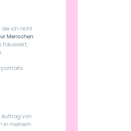
die ich nicht 
 für Menschen 
fokussiert, 
. 
portraits:
m Auftrag von 
ch in meinem 