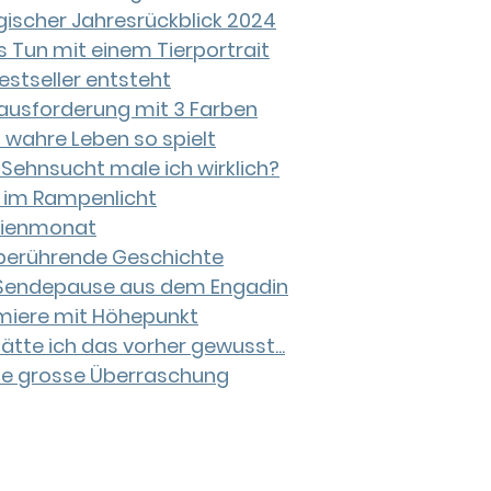
ischer Jahresrückblic
k 2024
s Tun
 mit einem Tierportrait
 Bestseller entsteht
rausforderung mit 3 Farben
s wahre Leben so spielt
 Sehnsucht male ich wirklich?
ch im Rampenlicht
udienmonat
e berührende Geschichte
 Sendepause
 aus dem Engadin
emiere mit Höhepunkt
 Hätte ich das vorher gewusst...
ie grosse Überraschung