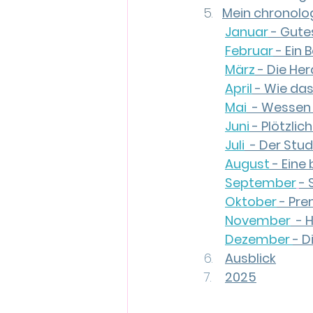
Mein chronolog
Januar
 - Gute
Februar
 - Ein
März
 - Die He
April
 - Wie da
Mai
  - Wessen
Juni
 - Plötzli
Juli
  - Der St
August
 - Ein
Sept
ember
-
Oktober
 - Pr
November
  -
Dez
ember 
- D
  6.	
Ausblick
  7.	
2025